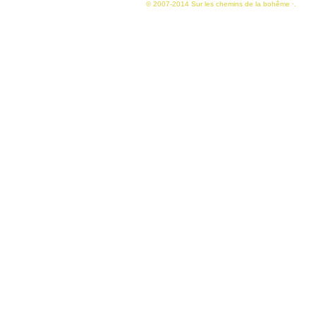
© 2007-2014 Sur les chemins de la bohême ·.